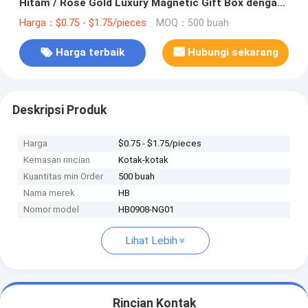
Hitam / Rose Gold Luxury Magnetic Gift Box dengan
Ribbon Closure
Harga：$0.75 - $1.75/pieces
MOQ：500 buah
Harga terbaik
Hubungi sekarang
Deskripsi Produk
Harga
$0.75 - $1.75/pieces
Kemasan rincian
Kotak-kotak
Kuantitas min Order
500 buah
Nama merek
HB
Nomor model
HB0908-NG01
Lihat Lebih
Rincian Kontak