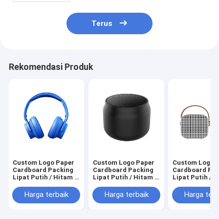
Terus
Rekomendasi Produk
Custom Logo Paper
Custom Logo Paper
Custom Logo 
Cardboard Packing
Cardboard Packing
Cardboard Pa
Lipat Putih / Hitam /
Lipat Putih / Hitam /
Lipat Putih / H
Rose Gold Luxury
Rose Gold Luxury
Rose Gold Lux
Magnetic Gift Box
Magnetic Gift Box
Magnetic Gift
Harga terbaik
Harga terbaik
Harga terb
dengan Ribbon
dengan Ribbon
dengan Ribbo
Closure
Closure
Closure