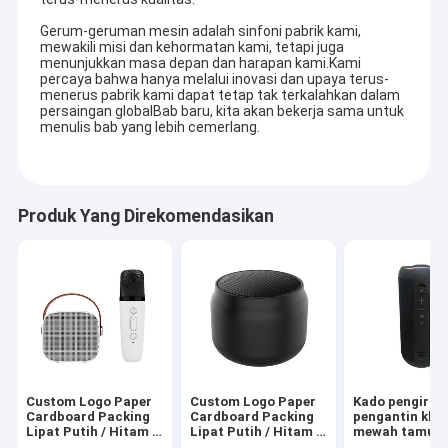
Gerum-geruman mesin adalah sinfoni pabrik kami,
mewakili misi dan kehormatan kami, tetapi juga
menunjukkan masa depan dan harapan kami.Kami
percaya bahwa hanya melalui inovasi dan upaya terus-
menerus pabrik kami dapat tetap tak terkalahkan dalam
persaingan globalBab baru, kita akan bekerja sama untuk
menulis bab yang lebih cemerlang.
Produk Yang Direkomendasikan
Custom Logo Paper
Custom Logo Paper
Kado pengirin
Cardboard Packing
Cardboard Packing
pengantin khu
Lipat Putih / Hitam /
Lipat Putih / Hitam /
mewah tamu p
Rose Gold Luxury
Rose Gold Luxury
India merah ko