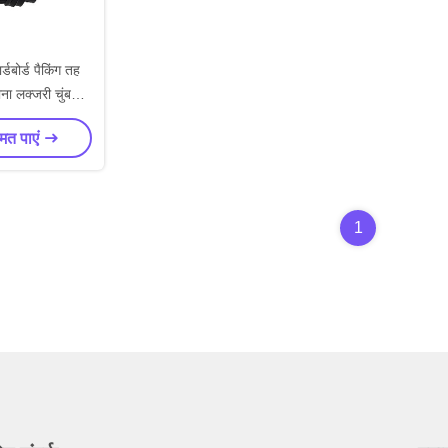
डबोर्ड पैकिंग तह
ोना लक्जरी चुंबकीय
 बंद के साथ
मत पाएं
1