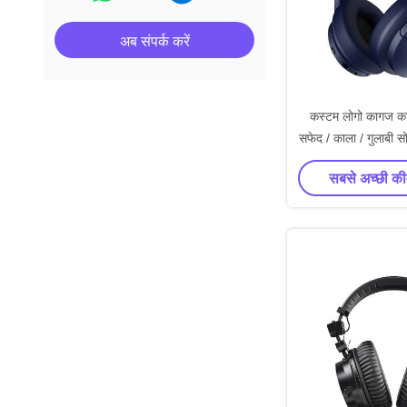
अब संपर्क करें
कस्टम लोगो कागज कार्
सफेद / काला / गुलाबी स
उपहार बॉक्स रिबन
सबसे अच्छी की