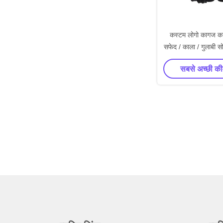
कस्टम लोगो कागज कार्
सफेद / काला / गुलाबी स
उपहार बॉक्स रिबन
सबसे अच्छी की