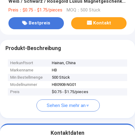
Weiß / Schwarz / Roségold Luxus Magnetgeschenk-
Box mit Bandverschluss
Preis：$0.75 - $1.75/pieces
MOQ：500 Stück
Bestpreis
Kontakt
Produkt-Beschreibung
Herkunftsort
Hainan, China
Markenname
HB
Min Bestellmenge
500 Stück
Modellnummer
HB0908-NG01
Preis
$0.75 - $1.75/pieces
Sehen Sie mehr an
Kontaktdaten