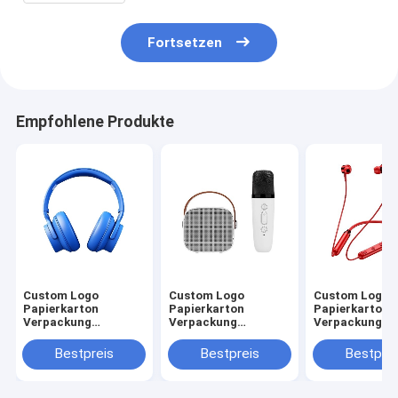
Fortsetzen
Empfohlene Produkte
Custom Logo
Custom Logo
Custom Logo
Papierkarton
Papierkarton
Papierkarton
Verpackung
Verpackung
Verpackung
Klappfarbe Weiß /
Klappfarbe Weiß /
Klappfarbe Wei
Schwarz / Roségold
Schwarz / Roségold
Schwarz / Ros
Bestpreis
Bestpreis
Bestprei
Luxus
Luxus
Luxus
Magnetgeschenk-
Magnetgeschenk-
Magnetgesche
Box mit
Box mit
Box mit